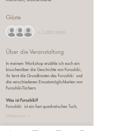
Gäste
+ 1 other guests
Über die Veranstaltung
In meinem Workshop erzähle ich euch ein 
bisschenüber die Geschichte von Furoshiki,
ihr lernt die Grundknoten des Furoshiki  und
die verschiedenen Einsatzmöglichkeiten von 
Furoshiki-Tüchern.
Was ist Furoshiki?
Furoshiki  ist ein fast quadratisches Tuch,
Weiterlesen >