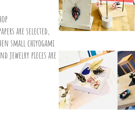
hop
apers are selected,
 then small chiyogami
and jewelry pieces are