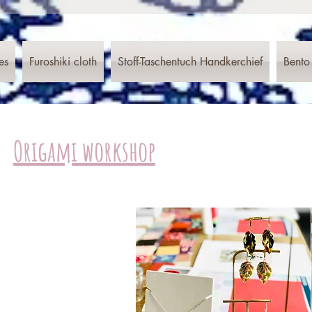
es
Furoshiki cloth
Stoff-Taschentuch Handkerchief
Bento
Origami workshop