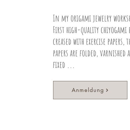
In my origami jewelry works
First high-quality chiyogami p
creased with exercise papers,
papers are folded, varnished 
fixed ...
Anmeldung