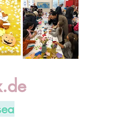
.de
sea