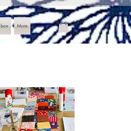
 box
More