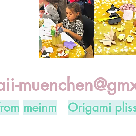
ii-muenchen@gmx
from
meinm
Origami plis