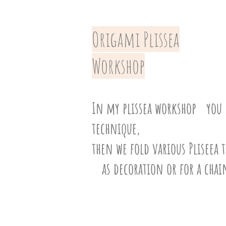
Origami Plissea
Workshop
In my plissea workshop
you 
technique,
then we fold various Pliseea t
as decoration or for a chai