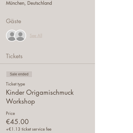
München, Deutschland
Gäste
See All
Tickets
Sale ended
Ticket type
Kinder Origamischmuck
Workshop
Price
€45.00
+€1.13 ticket service fee