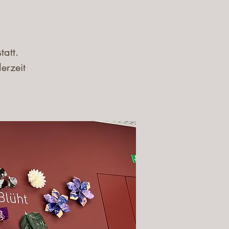
att.
erzeit