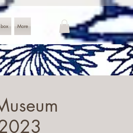
 box
More
 Museum
.2023