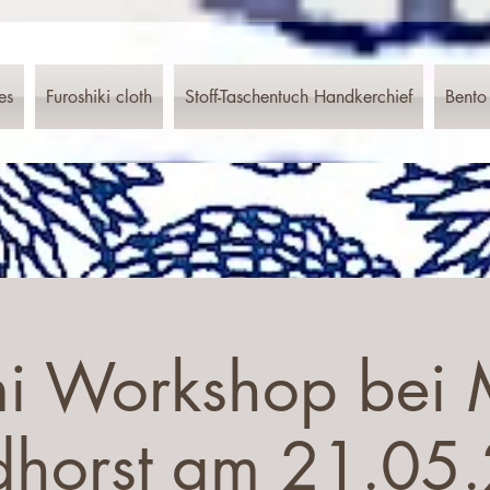
es
Furoshiki cloth
Stoff-Taschentuch Handkerchief
Bento
i Workshop bei
dhorst am 21.05