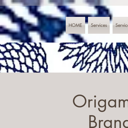
HOME
Services
Servic
Origam
Bran