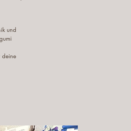
nik und
ugumi
 deine