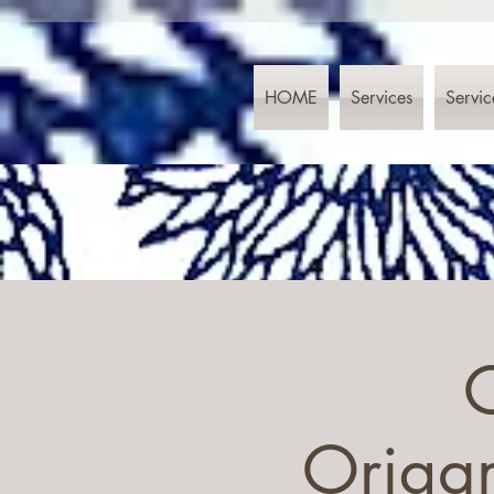
HOME
Services
Servic
Origam