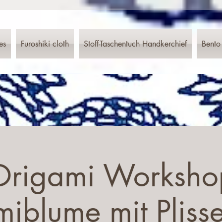
es
Furoshiki cloth
Stoff-Taschentuch Handkerchief
Bento
Origami Worksho
iblume mit Pliss