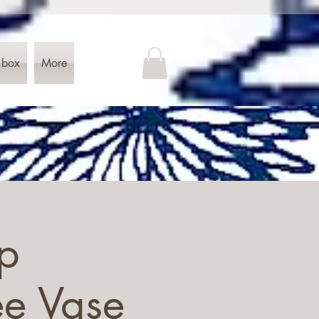
 box
More
p
ee Vase