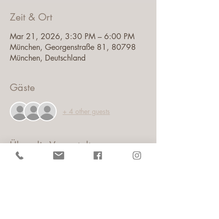
Zeit & Ort
Mar 21, 2026, 3:30 PM – 6:00 PM
München, Georgenstraße 81, 80798
München, Deutschland
Gäste
+ 4 other guests
Über die Veranstaltung
In meinem Origamischmuck Workshop 
 werden erst die hochwertigen Chiyogami 
Papiere ausgesucht,
mit Übungspapier machen wir erste Versuche, 
dann falten wir die kleinen Chiyogami 
Papiere, lackieren sie und