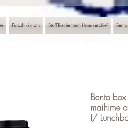
es
Furoshiki cloth
Stoff-Taschentuch Handkerchief
Bento
Bento box 
maihime a
I/ Lunchb