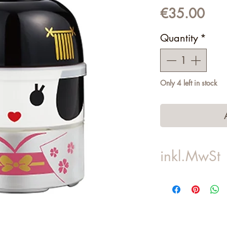
Pric
€35.00
Quantity
*
Only 4 left in stock
inkl.MwSt
Versandkosten