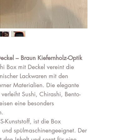
eckel – Braun Kiefernholz-Optik
hi Box mit Deckel vereint die
panischer Lackwaren mit den
erner Materialien. Die elegante
verleiht Sushi, Chirashi, Bento-
eisen eine besonders
n.
-Kunststoff, ist die Box
ig und spülmaschinengeeignet. Der
 den Inhalt und sorgt für eine