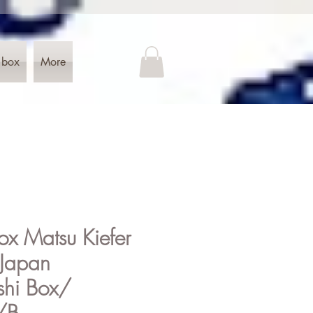
 box
More
ox Matsu Kiefer
 Japan
shi Box/