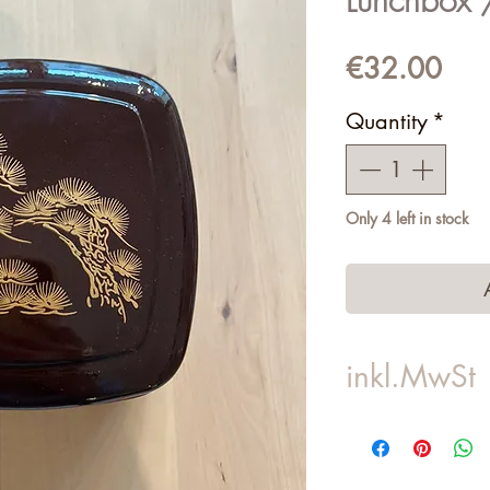
Lunchbox 
Pric
€32.00
Quantity
*
Only 4 left in stock
inkl.MwSt
Versandkosten