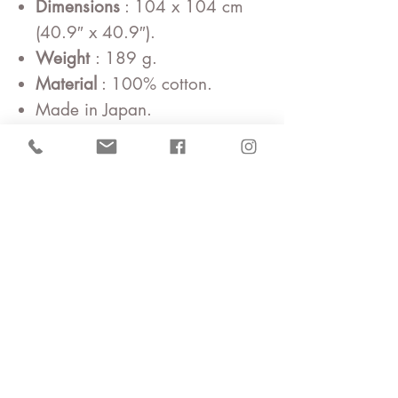
Dimensions
: 104 x 104 cm
(40.9″ x 40.9″).
Weight
: 189 g.
Material
: 100% cotton.
Made in Japan.
Bag etc..
Isa monyo Reversible
This series is special reversible
processing. Two side is the same
pattern but different color.
It is proud of no other
techniques. Please enjoy two side
color.
Isa monyo