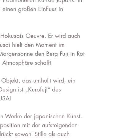
 traditionellen Künste Japans. in
einen großen Einfluss in
 Hokusais Oeuvre. Er wird auch
kusai hielt den Moment im
 Morgensonne den Berg Fuji in Rot
 Atmosphäre schafft
 Objekt, das umhüllt wird, ein
esign ist „KurofujI“ des
USAI.
ten Werke der japanischen Kunst.
sition mit der aufsteigenden
ückt sowohl Stille als auch