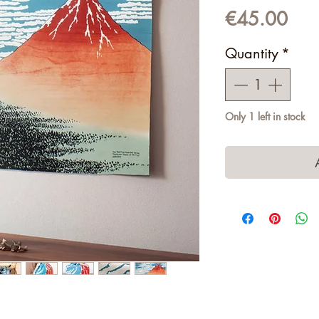
Pric
€45.00
Quantity
*
Only 1 left in stock