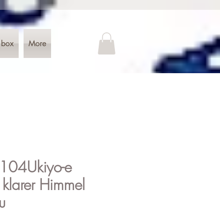
 box
More
L 104Ukiyo-e
 klarer Himmel
u