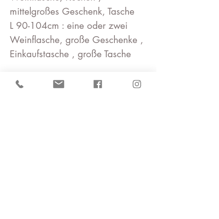
mittelgroßes Geschenk, Tasche
L 90-104cm : eine oder zwei
Weinflasche, große Geschenke ,
Einkaufstasche , große Tasche
Koetsu Chirimen
„Chirimen“ hat eine
eigentümliche Unebenheit im
Griff.
Es ist beliebt und gilt als typischer
Ausdruck Japans und von
Furoshiki.
Diese Serie besteht aus 100 %
Polyester und ist zu Hause