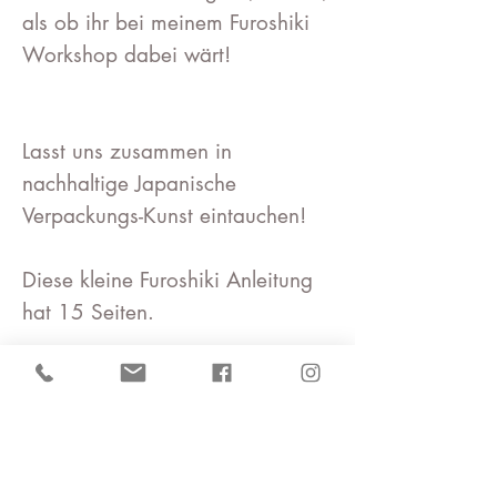
als ob ihr bei meinem Furoshiki
Workshop dabei wärt!
Lasst uns zusammen in
nachhaltige Japanische
Verpackungs-Kunst eintauchen!
Diese kleine Furoshiki Anleitung
hat 15 Seiten.
Erst gibt es eine kurze Erklärung
zu Furoshiki, die verschiedenen
Größen und welches Furoshiki für
welches Geschenk