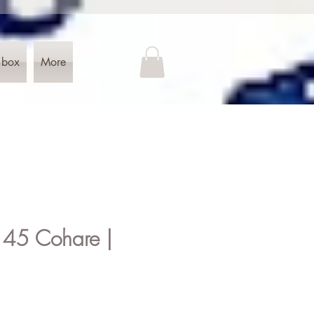
 box
More
S 45 Cohare |
e