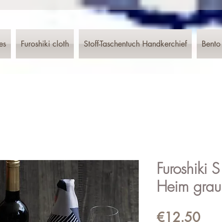
es
Furoshiki cloth
Stoff-Taschentuch Handkerchief
Bento
Furoshiki 
Heim grau
Pric
€12.50