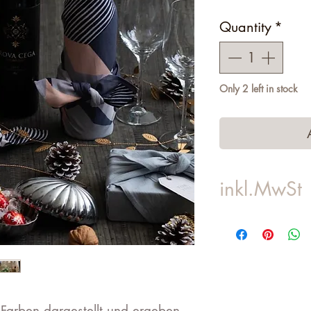
Quantity
*
Only 2 left in stock
inkl.MwSt
Versandkosten
 Farben dargestellt und ergeben