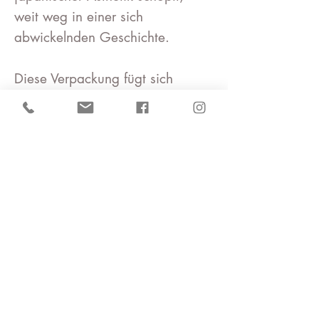
weit weg in einer sich
abwickelnden Geschichte.
Diese Verpackung fügt sich
wunderbar in Ihr tägliches Leben
ein, sei es als Wickeltuch oder
als Wandteppichdekoration.
112cmx112cm100% Baumwolle
375g
Made in Japan
Aus nachhaltigen Gründen lege
ich jeder Bestellung nur eine
kleine Anleitung bei. Falls ihr für