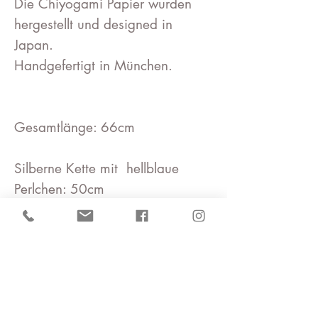
Die Chiyogami Papier wurden
hergestellt und designed in
Japan.
Handgefertigt in München.
Gesamtlänge: 66cm
Silberne Kette mit hellblaue
Perlchen: 50cm
Blätter Größe: (L)ca 4cm .
(B)2.5cm: (T)0.6cm
Swarovski Perlen :2x 0.6cm