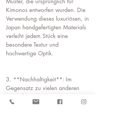
Muster, die ursprünglich für
Kimonos entworfen wurden. Die
Verwendung dieses luxuriösen, in
Japan handgefertigten Materials
verleiht jedem Stück eine
besondere Textur und
hochwertige Optik.
3. **Nachhaltigkeit**: Im
Gegensatz zu vielen anderen
Herstellern, die Kunstharz
verwenden, setzt Kawaii
München auf natürliche,
wasserbasierte Lackmittel. Diese
Lacke sind umweltfreundlich und