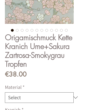
Origamischmuck Kette
Kranich Ume+Sakura
Zartrosa-Smokygrau
Tropfen
Price
€38.00
Material
*
Kranich
*