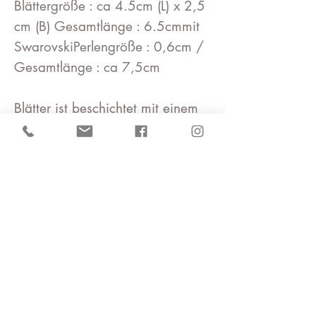
Blättergröße : ca 4.5cm (L) x 2,5
cm (B) Gesamtlänge : 6.5cmmit
SwarovskiPerlengröße : 0,6cm /
Gesamtlänge : ca 7,5cm
Blätter ist beschichtet mit einem
Gel auf natürlicher Basis, damit
er seine schöne Form behält.
Die Oberfläche ist
wasserabweisend und flexibel•
An einem hochwertigem rostfreie
Metall Silber / Metallgold farbe
befestigt