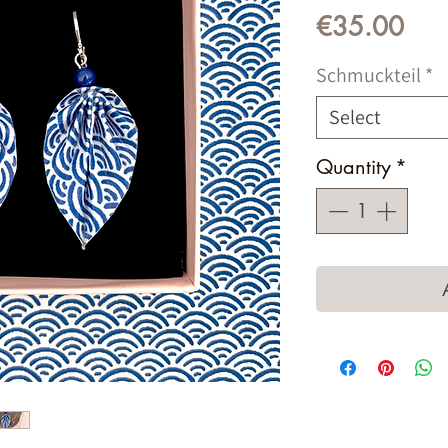
Pric
€35.00
Schmuckteil
*
Select
Quantity
*