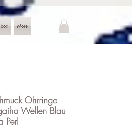
 box
More
hmuck Ohrringe
igaiha Wellen Blau
a Perl