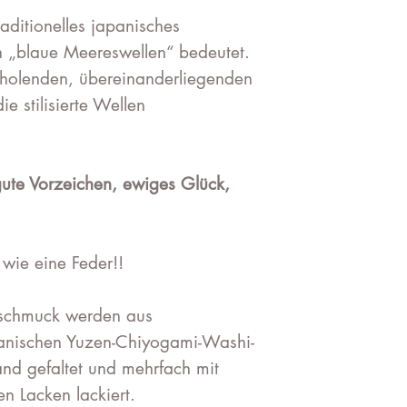
traditionelles japanisches
h „blaue Meereswellen“ bedeutet.
rholenden, übereinanderliegenden
e stilisierte Wellen
gute Vorzeichen, ewiges Glück,
 wie eine Feder!!
schmuck werden aus
panischen Yuzen-Chiyogami-Washi-
and gefaltet und mehrfach mit
en Lacken lackiert.