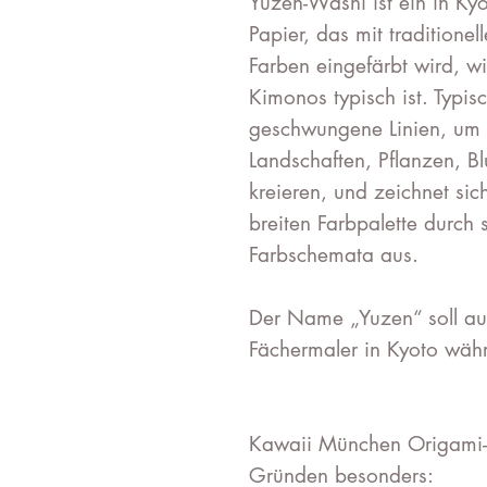
Yuzen-Washi ist ein in Kyo
Papier, das mit traditione
Farben eingefärbt wird, w
Kimonos typisch ist. Typi
geschwungene Linien, um 
Landschaften, Pflanzen, 
kreieren, und zeichnet sic
breiten Farbpalette durch
Farbschemata aus.
Der Name „Yuzen“ soll au
Fächermaler in Kyoto währ
Kawaii München Origami-
Gründen besonders: