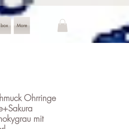
 box
More
hmuck Ohrringe
me+Sakura
mokygrau mit