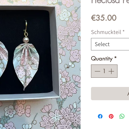
Preciosa Pe
Pric
€35.00
Schmuckteil
*
Select
Quantity
*