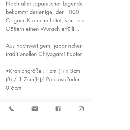
Nach alter japanischer Legende
bekommt derjenige, der 1000
Origami-Kraniche faltet, von den
Göttern einen Wunsch erfüllt...
Aus hochwertigem, japanischen
traditionellen Chiyogami Papier
•Kranichgröße : 1cm (T) x 3cm
(B) / 1.7cm(H)/ PreciosaPerlen
0.6cm
• Der Kranich ist beschichtet mit
einem Gel auf natürlicher Basis,
damit er seine schöne Form
behält.