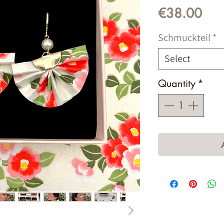
Pric
€38.00
Schmuckteil
*
Select
Quantity
*