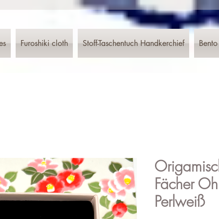
es
Furoshiki cloth
Stoff-Taschentuch Handkerchief
Bento
Origamisc
Fächer Ohr
Perlweiß