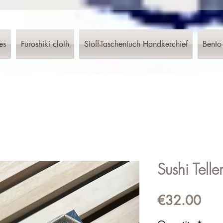
es
Furoshiki cloth
Stoff-Taschentuch Handkerchief
Bento
Sushi Telle
Pric
€32.00