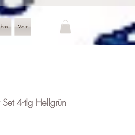
 box
More
r Set 4-tlg Hellgrün
e