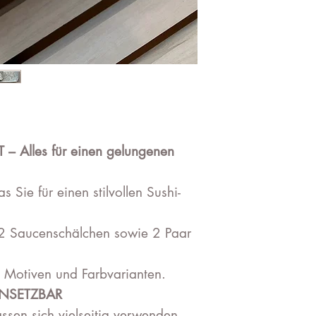
– Alles für einen gelungenen
s Sie für einen stilvollen Sushi-
r, 2 Saucenschälchen sowie 2 Paar
n Motiven und Farbvarianten.
INSETZBAR
assen sich vielseitig verwenden –