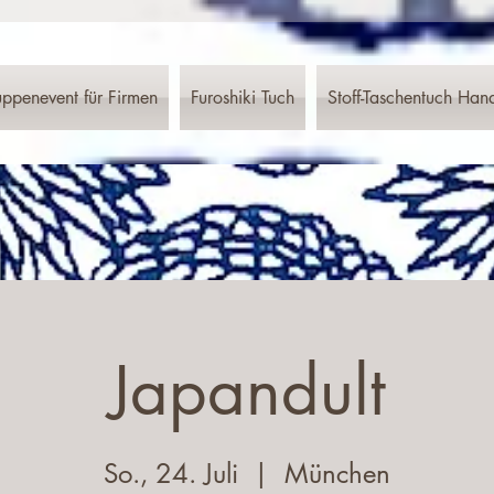
ppenevent für Firmen
Furoshiki Tuch
Stoff-Taschentuch Han
Japandult
So., 24. Juli
  |  
München