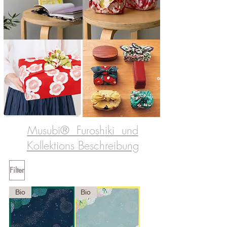
Musubi® Furoshiki und
Kollektions Beschreibung
Filter
Bio
Bio