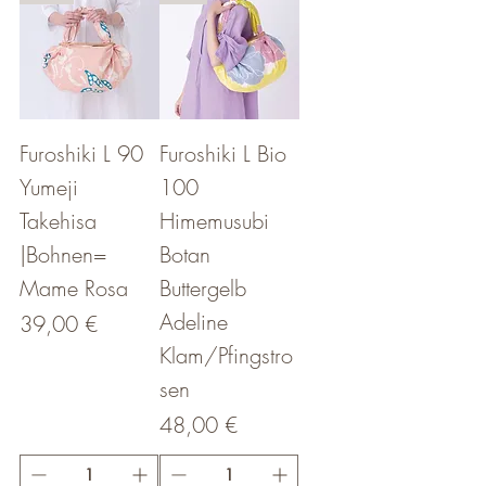
Furoshiki L 90
Furoshiki L Bio
Yumeji
100
Takehisa
Himemusubi
|Bohnen=
Botan
Mame Rosa
Buttergelb
Adeline
Preis
39,00 €
Klam/Pfingstro
sen
Preis
48,00 €