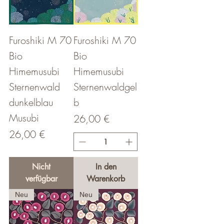
Furoshiki M 70
Furoshiki M 70
Bio
Bio
Himemusubi
Himemusubi
Sternenwald
Sternenwaldgel
dunkelblau
b
Musubi
Preis
26,00 €
Preis
26,00 €
Nicht
In den
verfügbar
Warenkorb
Neu
Neu