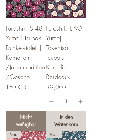
Furoshiki S 48
Furoshiki L 90
Yumeji Tsubaki-
Yumeji
Dunkelviolett |
Takehisa |
Kamelien
Tsubaki
/Japantradition
Kamelie
/Gesche
Bordeaux
Preis
Preis
15,00 €
39,00 €
Nicht
In den
verfügbar
Warenkorb
Neu
Neu