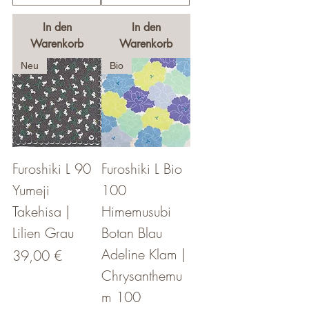
In den
In den
Warenkorb
Warenkorb
Neu
Bio
Furoshiki L 90
Furoshiki L Bio
Yumeji
100
Takehisa |
Himemusubi
Lilien Grau
Botan Blau
Adeline Klam |
Preis
39,00 €
Chrysanthemu
m 100