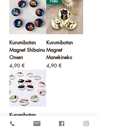
Neu
Kurumibotan
Kurumibotan
Magnet Shibainu
Magnet
Onsen
Manekineko
Preis
Preis
4,90 €
4,90 €
Kurumibotan
Magnet Sushi-
Katze
Preis