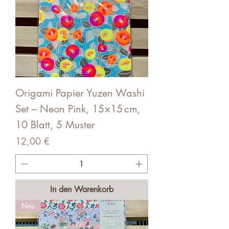
Origami Papier Yuzen Washi
Set – Neon Pink, 15×15 cm,
10 Blatt, 5 Muster
Preis
12,00 €
In den Warenkorb
Neu