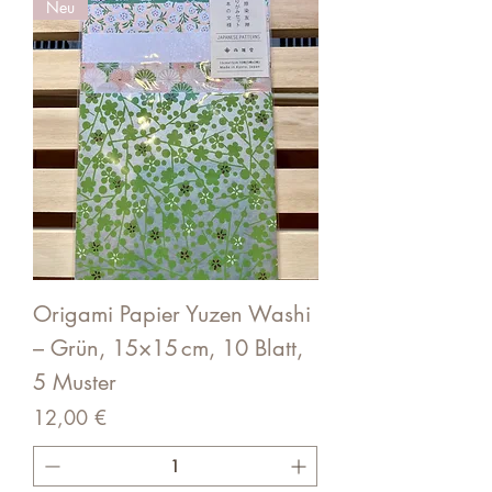
Neu
Origami Papier Yuzen Washi
– Grün, 15×15 cm, 10 Blatt,
5 Muster
Preis
12,00 €