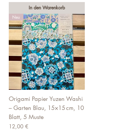
In den Warenkorb
Neu
Origami Papier Yuzen Washi
– Garten Blau, 15×15 cm, 10
Blatt, 5 Muste
Preis
12,00 €