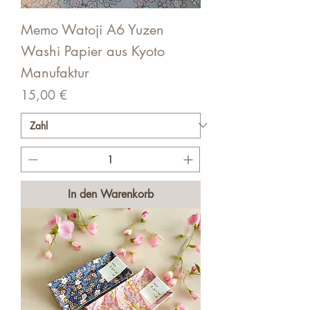
Memo Watoji A6 Yuzen
Washi Papier aus Kyoto
Manufaktur
Preis
15,00 €
In den Warenkorb