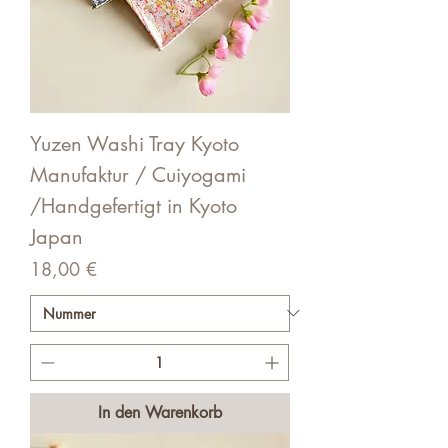
Yuzen Washi Tray Kyoto
Manufaktur / Cuiyogami
/Handgefertigt in Kyoto
Japan
Preis
18,00 €
In den Warenkorb