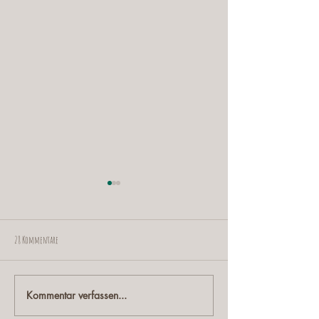
Rückblick2023
https://shoutout.
/7fOpETlXB?
28 Kommentare
languageTag=en
Kommentar verfassen...
Wagara 和柄 Japanisches Muster 梅
Ume