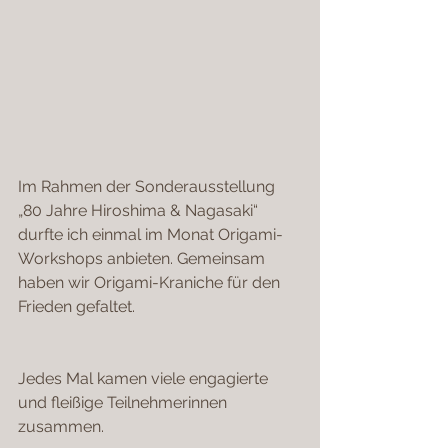
Im Rahmen der Sonderausstellung 
„80 Jahre Hiroshima & Nagasaki“ 
durfte ich einmal im Monat Origami-
Workshops anbieten. Gemeinsam 
haben wir Origami-Kraniche für den 
Frieden gefaltet.
Jedes Mal kamen viele engagierte 
und fleißige Teilnehmerinnen 
zusammen.