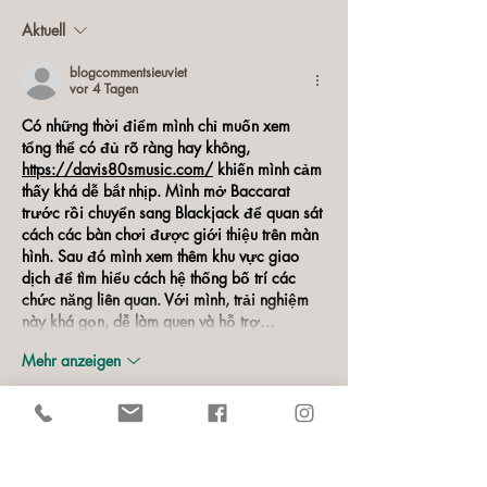
Aktuell
blogcommentsieuviet
vor 4 Tagen
Có những thời điểm mình chỉ muốn xem 
tổng thể có đủ rõ ràng hay không, 
https://davis80smusic.com/
 khiến mình cảm 
thấy khá dễ bắt nhịp. Mình mở Baccarat 
trước rồi chuyển sang Blackjack để quan sát 
cách các bàn chơi được giới thiệu trên màn 
hình. Sau đó mình xem thêm khu vực giao 
dịch để tìm hiểu cách hệ thống bố trí các 
chức năng liên quan. Với mình, trải nghiệm 
này khá gọn, dễ làm quen và hỗ trợ…
Mehr anzeigen
Gefällt mir
Antworten
blogcommentsieuviet
vor 6 Tagen