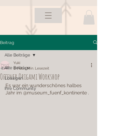
Beitrag
Alle Beiträge
Yuki
Alle Beiträge
8. Feb.
1 Min. Lesezeit
Offener Origami Workshop
Loslegen
Es war ein wunderschönes halbes 
Ihre Community
Jahr im @museum_fuenf_kontinente .