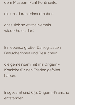
dem Museum Fünf Kontinente,
die uns daran erinnert haben,
dass sich so etwas niemals 
wiederholen darf.
Ein ebenso großer Dank gilt allen 
Besucherinnen und Besuchern,
die gemeinsam mit mir Origami-
Kraniche für den Frieden gefaltet 
haben.  
Insgesamt sind 654 Origami-Kraniche 
entstanden.