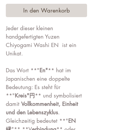
In den Warenkorb
Jeder dieser kleinen
handgefertigten Yuzen
Chiyogami Washi EN ist ein
Unikat.
Das Wort **"
En"
** hat im
Japanischen eine doppelte
Bedeutung: Es steht für
**"
Kreis"
円
** und symbolisiert
damit
Vollkommenheit, Einheit
und den Lebenszyklus
.
Gleichzeitig bedeutet **"
EN
縁
"** **V
erbindung
** oder