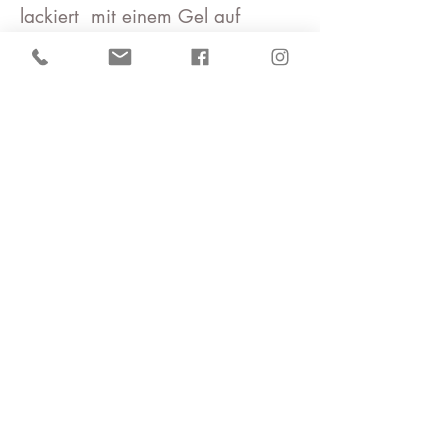
lackiert mit einem Gel auf
natürlicher Basis, damit er seine
schöne Form behält.
Die Oberfläche ist
wasserabweisend und flexibel
Material: Washi Yuzen
Chiyogami - Papier, ,
Gliederkette vergoldet/versilbert
Entworfen in Kyoto, Japan, und
handgefertigt in München von
Kawaii München
Was ist Yuzen-Washi-Papier?
Yuzen-Washi ist ein in Kyoto