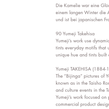
Die Kamelie war eine Glü
einem langen Winter die A
und ist bei japanischen Fr
90 Yumeji Takehisa
Yumeji’s work use dynami
tints everyday motifs that 
unique hue and tints built
Yumeji TAKEHISA (1884-
The “Bijinga” pictures of
known as in the Taisho Ro
and culture events in the T
Yumeji’s work focused on p
commercial product desig