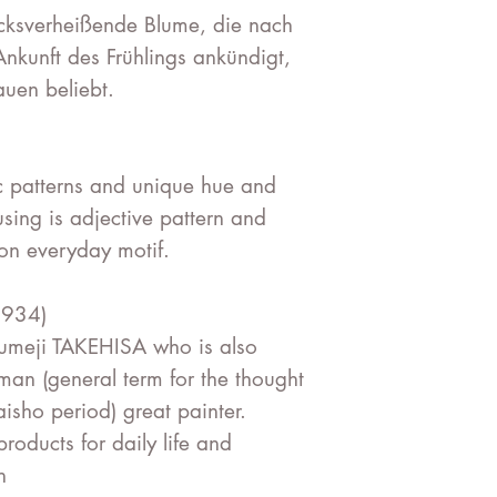
cksverheißende Blume, die nach
nkunft des Frühlings ankündigt,
auen beliebt.
c patterns and unique hue and
using is adjective pattern and
 on everyday motif.
1934)
 Yumeji TAKEHISA who is also
man (general term for the thought
aisho period) great painter.
roducts for daily life and
n