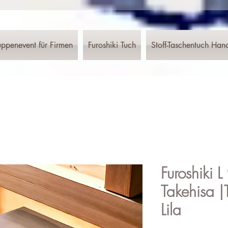
ppenevent für Firmen
Furoshiki Tuch
Stoff-Taschentuch Han
Furoshiki 
Takehisa |
Lila