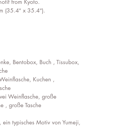
otif from Kyoto.
m (35.4″ x 35.4″).
nke, Bentobox, Buch , Tissubox,
sche
Weinflasche, Kuchen ,
asche
wei Weinflasche, große
e , große Tasche
ein typisches Motiv von Yumeji,