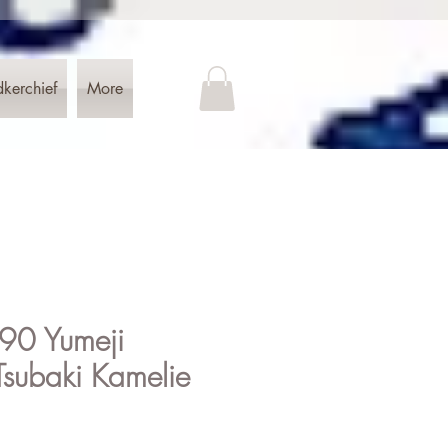
dkerchief
More
L 90 Yumeji
Tsubaki Kamelie