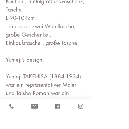
Kuchen , mittelgroßes Geschenk,
Tasche
L 90-104cm :
eine oder zwei Weinflasche,
große Geschenke ,
Einkaufstasche , große Tasche
Yumeji’s design.
Yumeji TAKEHISA (1884-1934)
war ein repräsentativer Maler
und Taisho Roman war ein
Pionier des Grafikdesigners.Es ist
ein beliebtes Design, das
dynamische Muster, Pop-Designs
und retrospektive Farben