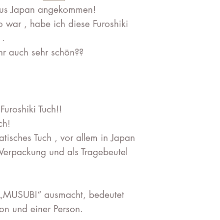
i aus Japan angekommen!
to war , habe ich diese Furoshiki
 .
 ihr auch sehr schön??
uroshiki Tuch!!
ch!
ratisches Tuch , vor allem in Japan
s Verpackung und als Tragebeutel
 „MUSUBI“ ausmacht, bedeutet
on und einer Person.