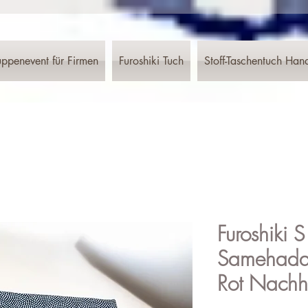
ppenevent für Firmen
Furoshiki Tuch
Stoff-Taschentuch Han
Furoshiki 
Samehada
Rot Nachh