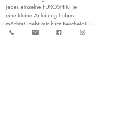
jedes einzelne FUROSHIKI je
eine kleine Anleitung haben
möchtet, gebt mir kurz Bescheid!
Vielen lieben Dank für euer
Verständnis!
Größen
S 45-50cm : kleine geschenke,
Bentobox, Buch , Tissubox, kleine
Flaschen, kleine Tasche
M 70cm : eine oder zwei
Weinflasche, Kuchen ,
mittelgroßes Geschenk, Tasche
L 90-104cm : eine oder zwei
Weinflasche, große Geschenke ,