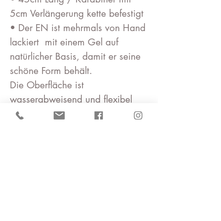
5cm Verlängerung kette befestigt
• Der EN ist mehrmals von Hand
lackiert mit einem Gel auf
natürlicher Basis, damit er seine
schöne Form behält.
Die Oberfläche ist
wasserabweisend und flexibel
Material: Washi Yuzen
Chiyogami - Papier, ,
Gliederkette vergoldet/versilbert
Entworfen in Kyoto, Japan, und
handgefertigt in München von
Kawaii München
Das Design kann aufgrund des