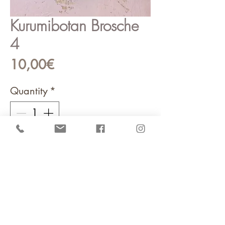
Kurumibotan Brosche
4
Price
10,00€
Quantity
*
Add to Cart
Handgefertigten Broschen im
Japanischen Design!
Durchmesser der Brosche beträgt
2.8 cm