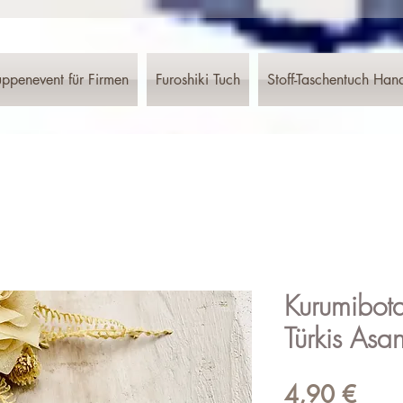
ppenevent für Firmen
Furoshiki Tuch
Stoff-Taschentuch Han
Kurumibot
Türkis Asa
Preis
4,90 €