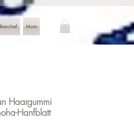
dkerchief
More
an Haargummi
noha-Hanfblatt