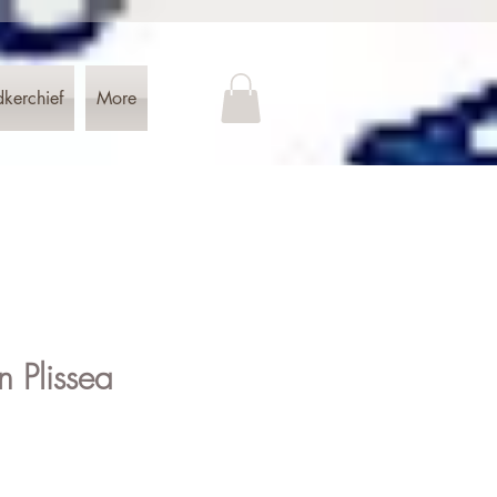
dkerchief
More
en Plissea
is