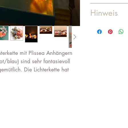
Versandkosten
Hinweis
Jede bestellung
Diese Plissea L
zeit zur Herste
mit3-5(für 10 
hterkette mit Plissea Anhängern
20 Lämpchen).
ot/blau) sind sehr fantasievoll
ütlich. Die Lichterkette hat