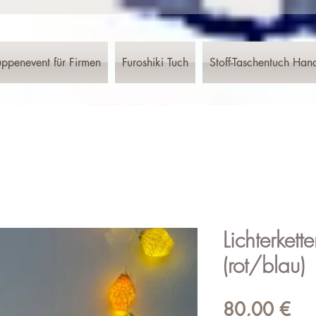
ppenevent für Firmen
Furoshiki Tuch
Stoff-Taschentuch Han
Lichterkett
(rot/blau)
Pre
80,00 €