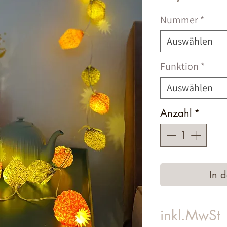
Nummer
*
Auswählen
Funktion
*
Auswählen
Anzahl
*
In 
inkl.MwSt