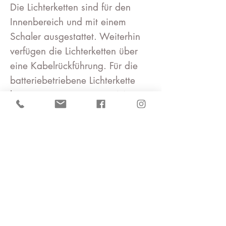
Die Lichterketten sind für den
Innenbereich und mit einem
Schaler ausgestattet. Weiterhin
verfügen die Lichterketten über
eine Kabelrückführung. Für die
batteriebetriebene Lichterkette
benötigen Sie 2 x 1,5 V AA –
die Batterien sind nicht im
Lieferumfang enthalten
Lichterkette 20 / Batterie
Die Lichterketten sind für den
Innenbereich und mit einem
Schaler ausgestattet. Der LED-
Abstand beträgt ca. 15 cm.