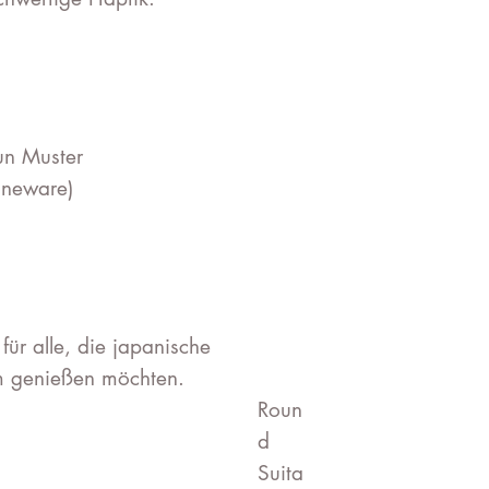
un Muster
oneware)
für alle, die japanische
rm genießen möchten.
Roun
d
Suita