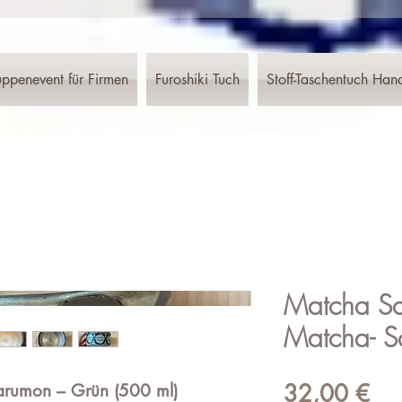
ppenevent für Firmen
Furoshiki Tuch
Stoff-Taschentuch Han
Matcha S
Matcha- S
Pre
32,00 €
rumon – Grün (500 ml)