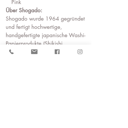
Pink
Über Shogado:
Shogado wurde 1964 gegründet
und fertigt hochwertige,
handgefertigte japanische Washi-
Papierprodukte (Shikishi,
Tanzaku, Wahoncho u. v. m.).
Jeder Bogen wird von erfahrenen
Handwerkern einzeln gefertigt,
sodass traditionelle japanische
Muster in den Alltag integriert
werden können und Freude beim
kreativen Arbeiten bringen.
Warum dieses Origami Papier?
Handgefertigtes Yuzen Washi
aus Japan