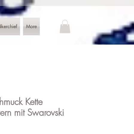
dkerchief
More
hmuck Kette
yern mit Swarovski