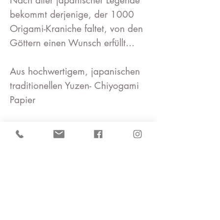
Nach alter japanischer Legende
bekommt derjenige, der 1000
Origami-Kraniche faltet, von den
Göttern einen Wunsch erfüllt...
Aus hochwertigem, japanischen
traditionellen Yuzen- Chiyogami
Papier
••Kranichgröße : groß 4cm (L) x
4cm (B)x0,5cm(H) klein / Kette
45cm• 45cm Lang / Karabiner
mit 5cm Verlängerung kette
befestigt
• Der Kranich ist mehrmals von
Hand lackiert mit einem Gel auf