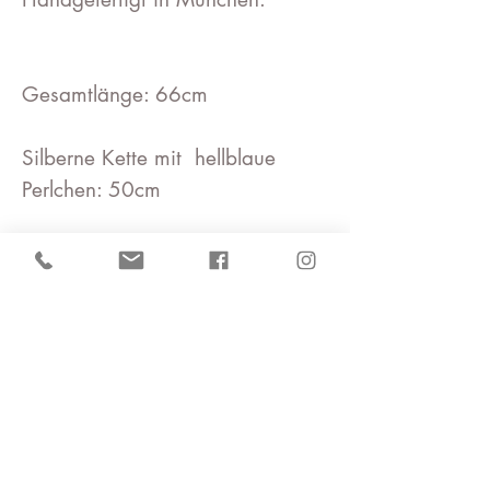
Gesamtlänge: 66cm
Silberne Kette mit hellblaue
Perlchen: 50cm
Blätter Größe: (L)ca 4cm .
(B)2.5cm: (T)0.6cm
Swarovski Perlen :2x 0.6cm
Ohne Karabiner
Wenn ihr Ohrringe braucht,