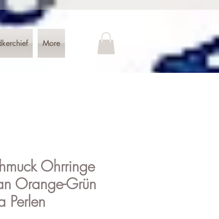
dkerchief
More
hmuck Ohrringe
tan Orange-Grün
a Perlen