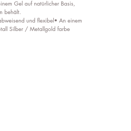
 einem Gel auf natürlicher Basis,
m behält.
rabweisend und flexibel• An einem
all Silber / Metallgold farbe