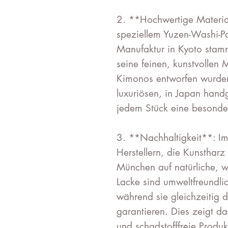
2. **Hochwertige Materia
speziellem Yuzen-Washi-Pap
Manufaktur in Kyoto stammt
seine feinen, kunstvollen M
Kimonos entworfen wurde
luxuriösen, in Japan handg
jedem Stück eine besonder
3. **Nachhaltigkeit**: I
Herstellern, die Kunsthar
München auf natürliche, w
Lacke sind umweltfreundl
während sie gleichzeitig 
garantieren. Dies zeigt d
und schadstofffreie Produ