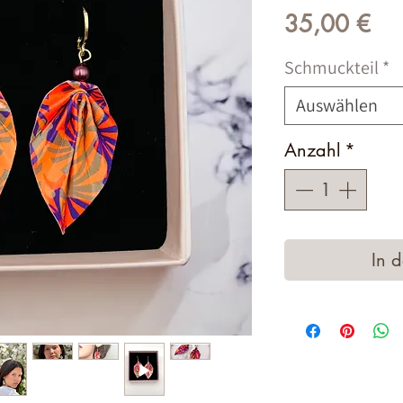
Pre
35,00 €
Schmuckteil
*
Auswählen
Anzahl
*
In 