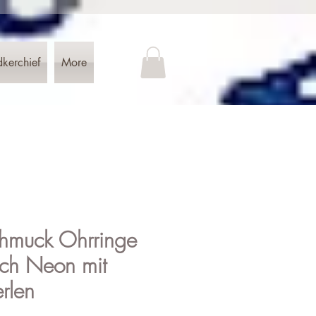
dkerchief
More
hmuck Ohrringe
osch Neon mit
erlen