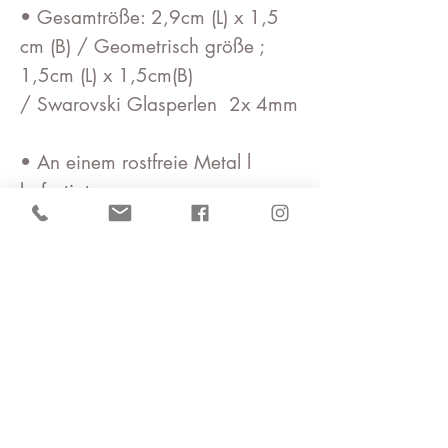
• Gesamtröße: 2,9cm (L) x 1,5
cm (B) / Geometrisch größe ;
1,5cm (L) x 1,5cm(B)
/ Swarovski Glasperlen 2x 4mm
• An einem rostfreie Metal l
befestigt
• Der Geometrisch ist
beschichtet mit einem Gel auf
natürlicher Basis, damit er seine
schöne Form behält.
Die Oberfläche ist
wasserabweisend und flexibel
Material: Washi Chiyogami -