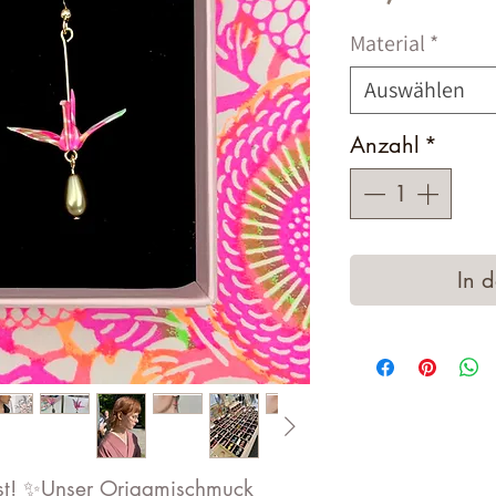
Material
*
Auswählen
Anzahl
*
In 
st! ✨Unser Origamischmuck