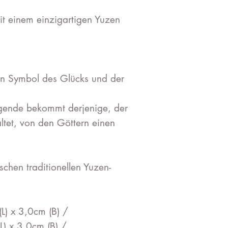
mit einem einzigartigen Yuzen
ein Symbol des Glücks und der
egende bekommt derjenige, der
tet, von den Göttern einen
chen traditionellen Yuzen-
L) x 3,0cm (B) /
L) x 3,0cm (B) /