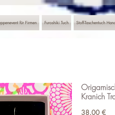
ppenevent für Firmen
Furoshiki Tuch
Stoff-Taschentuch Han
Origamisc
Kranich Tr
Pre
38,00 €