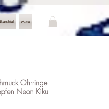
dkerchief
More
hmuck Ohrringe
opfen Neon Kiku
is