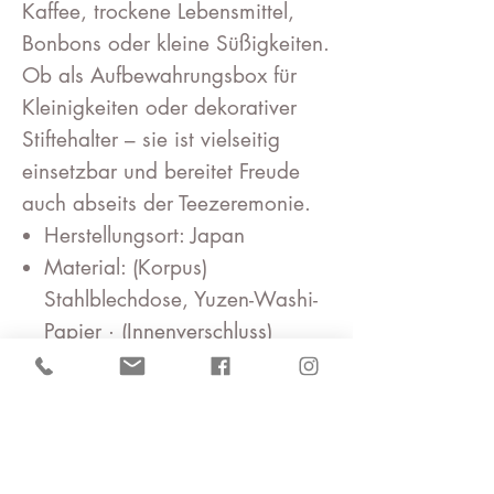
Kaffee, trockene Lebensmittel,
Bonbons oder kleine Süßigkeiten.
Ob als Aufbewahrungsbox für
Kleinigkeiten oder dekorativer
Stiftehalter – sie ist vielseitig
einsetzbar und bereitet Freude
auch abseits der Teezeremonie.
Herstellungsort: Japan
Material: (Korpus)
Stahlblechdose, Yuzen-Washi-
Papier · (Innenverschluss)
Polyethylen
Größe: 7.5 x H15.5 cm /
Fassungsvermögen: 200 g /
*Da dieses Produkt direkt
Washi-Papier verwendet, ist es