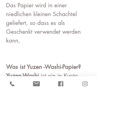
Das Papier wird in einer
niedlichen kleinen Schachtel
geliefert, so dass es als
Geschenkt verwendet werden
kann,
Was ist Yuzen -Washi-Papier?
Yuzen-Washi
ist ein in Kyoto
hergestelltes japanisches Papier,
das mit traditionellen japanischen
Mustern in bunten Farben
eingefärbt wird, wie es für das
Yuzen-Färben von Kimonos
typisch ist. Typisches Yuzen-